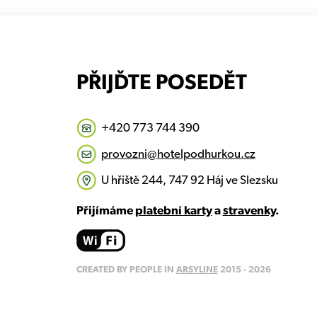
PŘIJĎTE POSEDĚT
+420 773 744 390
provozni@hotelpodhurkou.cz
U hřiště 244, 747 92 Háj ve Slezsku
Přijímáme
platební karty
a
stravenky
.
CREATED BY PEOPLE IN
ARSYLINE
2015 - 2026