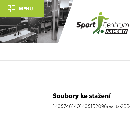
MENU
Soubory ke stažení
14357481401435152098realita-283-