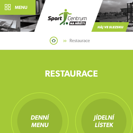
MENU
Restaurace
RESTAURACE
DENNÍ
JÍDELNÍ
MENU
LÍSTEK