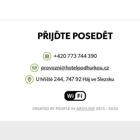
PŘIJĎTE POSEDĚT
+420 773 744 390
provozni@hotelpodhurkou.cz
U hřiště 244, 747 92 Háj ve Slezsku
CREATED BY PEOPLE IN
ARSYLINE
2015 - 2026