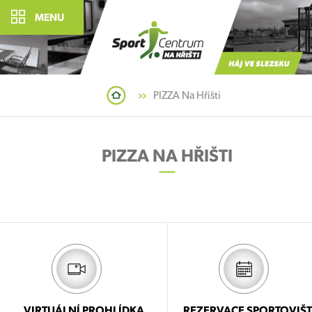
MENU
PIZZA Na Hřišti
PIZZA NA HŘIŠTI
VIRTUÁLNÍ PROHLÍDKA
REZERVACE SPORTOVIŠT